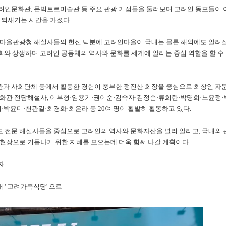
인문화관, 문빅토르미술관 등 주요 관광 거점들을 둘러보며 고려인 동포들이 
 되새기는 시간을 가졌다.
마을관광청 해설사들의 헌신 덕분에 고려인마을이 국내는 물론 해외에도 알려질
회와 상생하며 고려인 공동체의 역사와 문화를 세계에 알리는 중심 역할을 할 수
과 사회단체 등에서 활동한 경험이 풍부한 정진산 회장을 중심으로 최창인 자
화관 전담해설사, 이부형·임용기·권이순·김숙자·김정순·류희란·박명희·노윤정·
박윤미·천관길·최경화·최은라 등 20여 명이 활발히 활동하고 있다.
 전문 해설사들을 중심으로 고려인의 역사와 문화자산을 널리 알리고, 국내외
현장으로 거듭나기 위한 지혜를 모으는데 더욱 힘써 나갈 계획이다.
자
' 고려가족식당' 으로