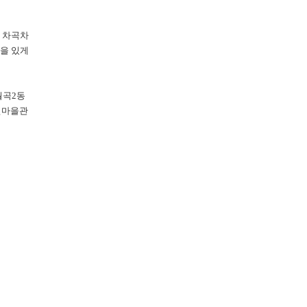
 차곡차
을 있게
월곡2동
인마을관