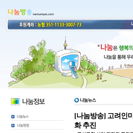
[나눔방송] 고려인
화 추진