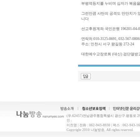
부평역등지를 누비며 십자가 복음을
그런만큼 사탄의 공격도 만만치가 
니다
선교후원계좌 국민은행 196201-04-02
연락처:010-3125-0691, 032-567-0806
주소: 인천시 서구 왕길동 272-24
대한예수교장로회 (대신) 검단열방
(우.62457)전남광주통합특별시 광산구 평동로 29(
인 :
이천영 | 전화 : 062-943-8930 | 팩스 : 062-9
Copyright 2010 나눔방송, All rights reserved.