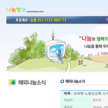
제목 :
슈퍼맨 노방선교회 소
작성자
관리자
글정보
작성일 : 201