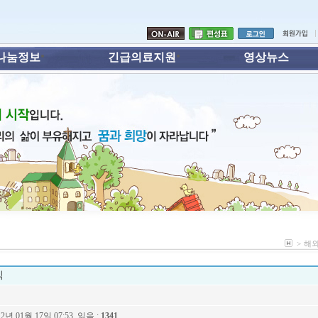
나눔정보
긴급의료지원
영상뉴스
>
해
식
2년 01월 17일 07:53, 읽음 :
1341