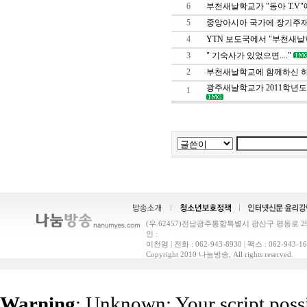
6
부천새날학교가 "동아 T.V"
5
중앙아시아 국가에 장기주재
4
YTN 보도국에서 "부천새날
3
" 기숙사가 있었으면...."
2
부천새날학교에 함께하신 
광주새날학교가 2011학년
1
(우.62457)전남광주통합특별시 광산구 평동로 29(
인 :
이천영 | 전화 : 062-943-8930 | 팩스 : 062-9
Copyright 2010 나눔방송, All rights reserved.
Warning
: Unknown: Your script possi