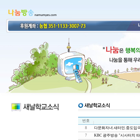
번호
8
다문화자녀.새터민.중도입국
7
KBC 광주방송 "시사터치